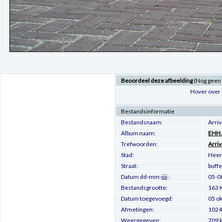
Beoordeel deze afbeelding
(Nog geen
Hover over 
Bestandsinformatie
Bestandsnaam:
Arri
Album naam:
EHH.
Trefwoorden:
Arriv
Stad:
Heer
Straat:
buffe
Datum dd-mm-jjjj :
05-0
Bestandsgrootte:
163 
Datum toegevoegd:
05 o
Afmetingen:
1024 
Weergegeven:
709 