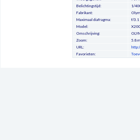
Belichtingstijd:
1/40
Fabrikant:
Olymp
Maximaal diafragma:
f/3.1
Model:
X200
Omschrijving:
OLYM
Zoom:
5.8 
URL:
http
Favorieten:
Toev