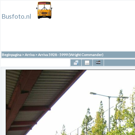
Busfoto.nl
Beginpagina
>
Arriva
>
Arriva 5928 - 5999 (Wright Commander)