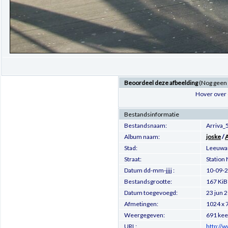
Beoordeel deze afbeelding
(Nog geen
Hover over 
Bestandsinformatie
Bestandsnaam:
Arriva_
Album naam:
joske
/
A
Stad:
Leeuwa
Straat:
Station
Datum dd-mm-jjjj :
10-09-
Bestandsgrootte:
167 KiB
Datum toegevoegd:
23 jun 
Afmetingen:
1024 x 
Weergegeven:
691 kee
URL:
http://