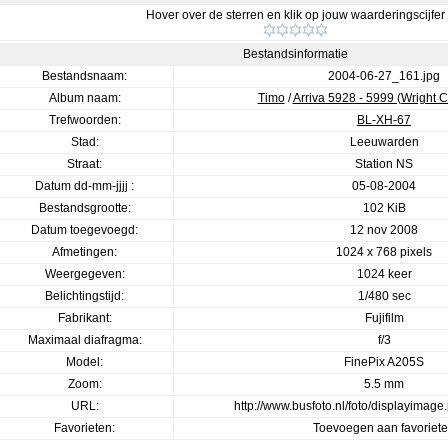
Hover over de sterren en klik op jouw waarderingscijfer
Bestandsinformatie
Bestandsnaam:
2004-06-27_161.jpg
Album naam:
Timo
/
Arriva 5928 - 5999 (Wright
Trefwoorden:
BL-XH-67
Stad:
Leeuwarden
Straat:
Station NS
Datum dd-mm-jjjj :
05-08-2004
Bestandsgrootte:
102 KiB
Datum toegevoegd:
12 nov 2008
Afmetingen:
1024 x 768 pixels
Weergegeven:
1024 keer
Belichtingstijd:
1/480 sec
Fabrikant:
Fujifilm
Maximaal diafragma:
f/3
Model:
FinePix A205S
Zoom:
5.5 mm
URL:
http://www.busfoto.nl/foto/displayima
Favorieten:
Toevoegen aan favoriet