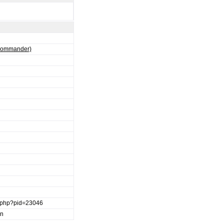
 Commander)
ge.php?pid=23046
en