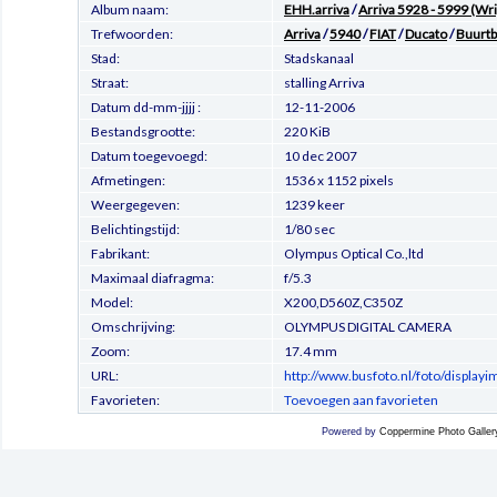
Album naam:
EHH.arriva
/
Arriva 5928 - 5999 (W
Trefwoorden:
Arriva
/
5940
/
FIAT
/
Ducato
/
Buurt
Stad:
Stadskanaal
Straat:
stalling Arriva
Datum dd-mm-jjjj :
12-11-2006
Bestandsgrootte:
220 KiB
Datum toegevoegd:
10 dec 2007
Afmetingen:
1536 x 1152 pixels
Weergegeven:
1239 keer
Belichtingstijd:
1/80 sec
Fabrikant:
Olympus Optical Co.,ltd
Maximaal diafragma:
f/5.3
Model:
X200,D560Z,C350Z
Omschrijving:
OLYMPUS DIGITAL CAMERA
Zoom:
17.4 mm
URL:
http://www.busfoto.nl/foto/display
Favorieten:
Toevoegen aan favorieten
Powered by
Coppermine Photo Galler