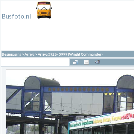
Busfoto.nl
Beginpagina
>
Arriva
>
Arriva 5928 - 5999 (Wright Commander)