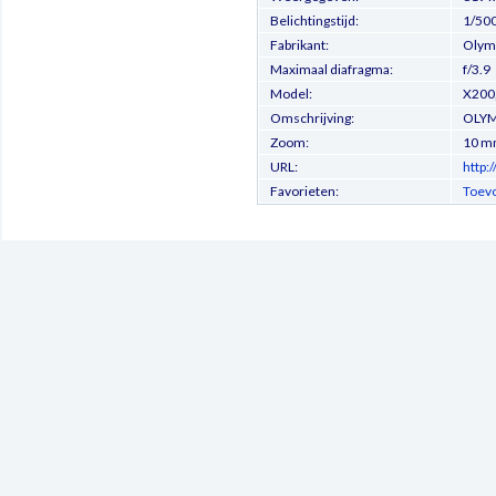
Belichtingstijd:
1/500
Fabrikant:
Olymp
Maximaal diafragma:
f/3.9
Model:
X200
Omschrijving:
OLYM
Zoom:
10 
URL:
http:
Favorieten:
Toevo