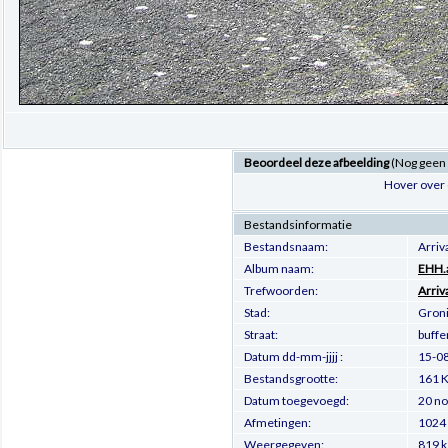
Beoordeel deze afbeelding
(Nog geen
Hover over 
Bestandsinformatie
Bestandsnaam:
Arri
Album naam:
EHH.a
Trefwoorden:
Arriv
Stad:
Gron
Straat:
buffe
Datum dd-mm-jjjj :
15-0
Bestandsgrootte:
161 K
Datum toegevoegd:
20 no
Afmetingen:
1024 
Weergegeven:
819 k