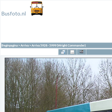
Busfoto.nl
Beginpagina
>
Arriva
>
Arriva 5928 - 5999 (Wright Commander)