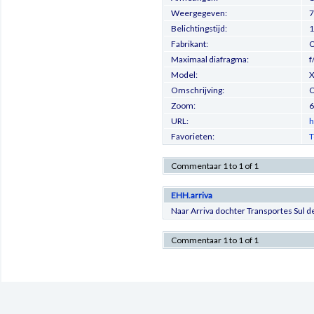
Weergegeven:
7
Belichtingstijd:
1
Fabrikant:
O
Maximaal diafragma:
f
Model:
X
Omschrijving:
O
Zoom:
6
URL:
h
Favorieten:
T
Commentaar 1 to 1 of 1
EHH.arriva
Naar Arriva dochter Transportes Sul de
Commentaar 1 to 1 of 1