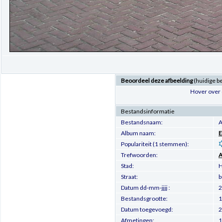
Beoordeel deze afbeelding
(huidige b
Hover over 
Bestandsinformatie
Bestandsnaam:
A
Album naam:
E
Populariteit (1 stemmen):
Trefwoorden:
A
Stad:
H
Straat:
b
Datum dd-mm-jjjj :
2
Bestandsgrootte:
1
Datum toegevoegd:
2
Afmetingen:
1