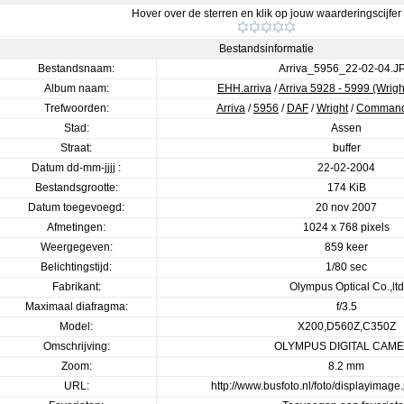
Hover over de sterren en klik op jouw waarderingscijfer
Bestandsinformatie
Bestandsnaam:
Arriva_5956_22-02-04.J
Album naam:
EHH.arriva
/
Arriva 5928 - 5999 (Wri
Trefwoorden:
Arriva
/
5956
/
DAF
/
Wright
/
Command
Stad:
Assen
Straat:
buffer
Datum dd-mm-jjjj :
22-02-2004
Bestandsgrootte:
174 KiB
Datum toegevoegd:
20 nov 2007
Afmetingen:
1024 x 768 pixels
Weergegeven:
859 keer
Belichtingstijd:
1/80 sec
Fabrikant:
Olympus Optical Co.,ltd
Maximaal diafragma:
f/3.5
Model:
X200,D560Z,C350Z
Omschrijving:
OLYMPUS DIGITAL CAM
Zoom:
8.2 mm
URL:
http://www.busfoto.nl/foto/displayima