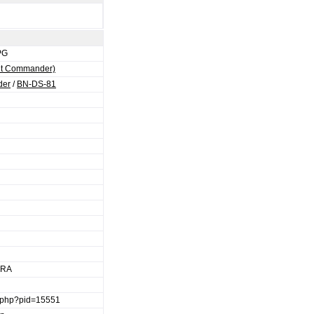
PG
ght Commander)
er
/
BN-DS-81
ERA
ge.php?pid=15551