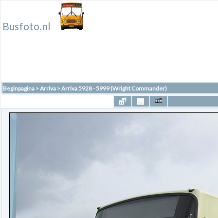
Busfoto.nl
Beginpagina
>
Arriva
>
Arriva 5928 - 5999 (Wright Commander)