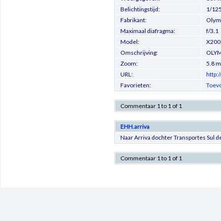
Belichtingstijd:
1/125
Fabrikant:
Olymp
Maximaal diafragma:
f/3.1
Model:
X200
Omschrijving:
OLYM
Zoom:
5.8 
URL:
http:
Favorieten:
Toevo
Commentaar 1 to 1 of 1
EHH.arriva
Naar Arriva dochter Transportes Sul de
Commentaar 1 to 1 of 1