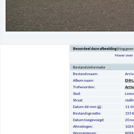
Beoordeel deze afbeelding
(Nog geen
Hover over 
Bestandsinformatie
Bestandsnaam:
Arri
Album naam:
EHH.a
Trefwoorden:
Arriv
Stad:
Leeu
Straat:
stalli
Datum dd-mm-jjjj :
11-0
Bestandsgrootte:
155 K
Datum toegevoegd:
20 no
Afmetingen:
1024 
Weergegeven:
809 k