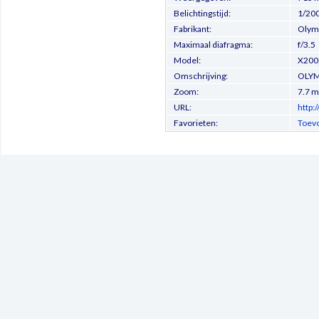
Belichtingstijd:
1/200
Fabrikant:
Olymp
Maximaal diafragma:
f/3.5
Model:
X200
Omschrijving:
OLYM
Zoom:
7.7 
URL:
http:
Favorieten:
Toevo