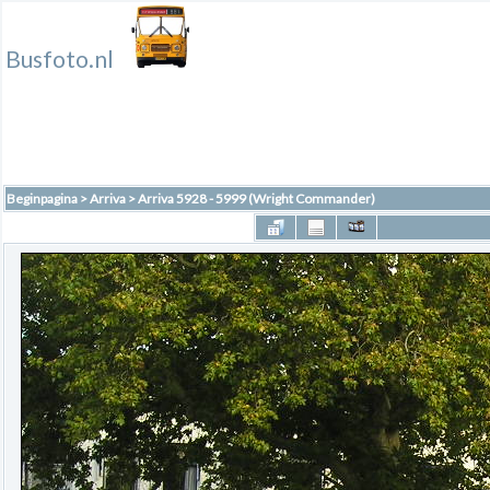
Busfoto.nl
Beginpagina
>
Arriva
>
Arriva 5928 - 5999 (Wright Commander)