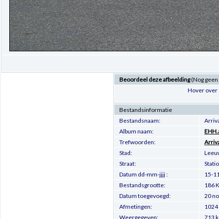
Beoordeel deze afbeelding
(Nog geen
Hover over 
Bestandsinformatie
Bestandsnaam:
Arri
Album naam:
EHH.a
Trefwoorden:
Arriv
Stad:
Leeu
Straat:
Stati
Datum dd-mm-jjjj :
15-1
Bestandsgrootte:
186 K
Datum toegevoegd:
20 no
Afmetingen:
1024 
Weergegeven:
713 k